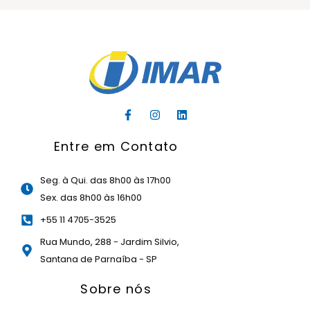
F
I
L
a
n
i
c
s
n
Entre em Contato
e
t
k
b
a
e
o
g
d
o
r
i
Seg. à Qui. das 8h00 às 17h00
k
a
n
Sex. das 8h00 às 16h00
-
m
f
+55 11 4705-3525
Rua Mundo, 288 - Jardim Silvio,
Santana de Parnaíba - SP
Sobre nós