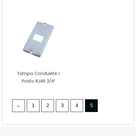
Tampa Condulete 1
Posto RJ45 3/4″
←
1
2
3
4
5