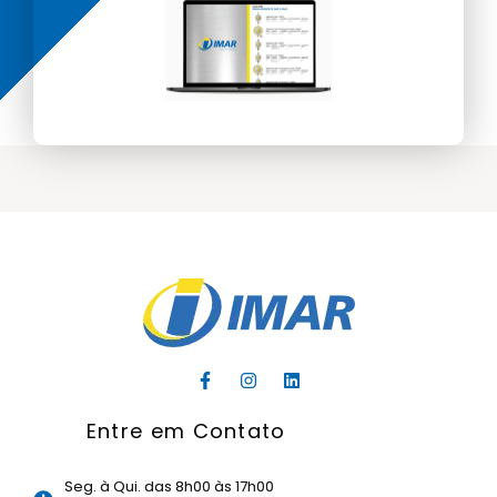
F
I
L
a
n
i
c
s
n
Entre em Contato
e
t
k
b
a
e
o
g
d
o
r
i
Seg. à Qui. das 8h00 às 17h00