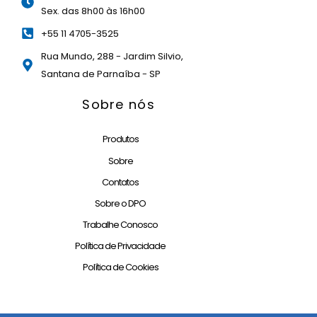
k
a
n
Sex. das 8h00 às 16h00
-
m
f
+55 11 4705-3525
Rua Mundo, 288 - Jardim Silvio,
Santana de Parnaíba - SP
Sobre nós
Produtos
Sobre
Contatos
Sobre o DPO
Trabalhe Conosco
Política de Privacidade
Política de Cookies