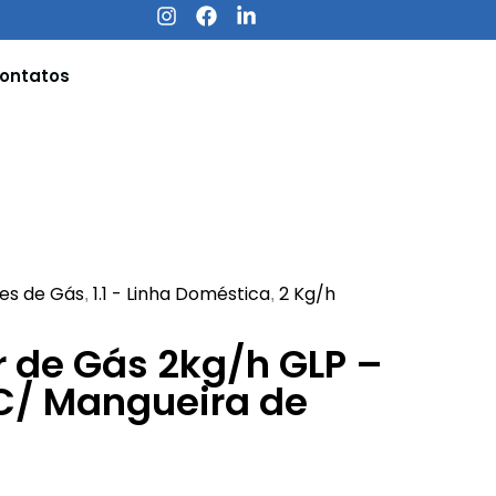
I
F
L
n
a
i
s
c
n
ontatos
t
e
k
a
b
e
g
o
d
r
o
i
a
k
n
m
-
i
n
res de Gás
1.1 - Linha Doméstica
2 Kg/h
,
,
 de Gás 2kg/h GLP –
C/ Mangueira de