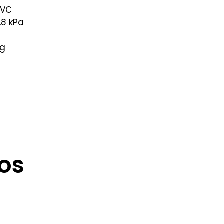
PVC
,8 kPa
kg
os