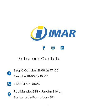
F
I
L
a
n
i
c
s
n
Entre em Contato
e
t
k
b
a
e
o
g
d
o
r
i
Seg. à Qui. das 8h00 às 17h00
k
a
n
Sex. das 8h00 às 16h00
-
m
f
+55 11 4705-3525
Rua Mundo, 288 - Jardim Silvio,
Santana de Parnaíba - SP